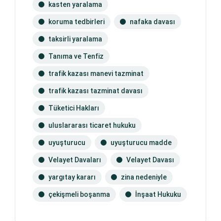
kasten yaralama
koruma tedbirleri
nafaka davası
taksirli yaralama
Tanıma ve Tenfiz
trafik kazası manevi tazminat
trafik kazası tazminat davası
Tüketici Hakları
uluslararası ticaret hukuku
uyuşturucu
uyuşturucu madde
Velayet Davaları
Velayet Davası
yargıtay kararı
zina nedeniyle
çekişmeli boşanma
İnşaat Hukuku