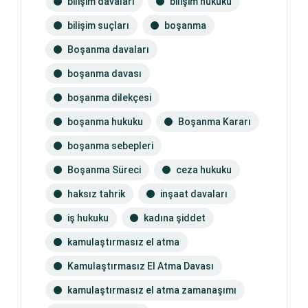
bilişim davaları
bilişim hukuku
bilişim suçları
boşanma
Boşanma davaları
boşanma davası
boşanma dilekçesi
boşanma hukuku
Boşanma Kararı
boşanma sebepleri
Boşanma Süreci
ceza hukuku
haksız tahrik
inşaat davaları
iş hukuku
kadına şiddet
kamulaştırmasız el atma
Kamulaştırmasız El Atma Davası
kamulaştırmasız el atma zamanaşımı