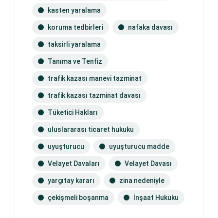
kasten yaralama
koruma tedbirleri
nafaka davası
taksirli yaralama
Tanıma ve Tenfiz
trafik kazası manevi tazminat
trafik kazası tazminat davası
Tüketici Hakları
uluslararası ticaret hukuku
uyuşturucu
uyuşturucu madde
Velayet Davaları
Velayet Davası
yargıtay kararı
zina nedeniyle
çekişmeli boşanma
İnşaat Hukuku