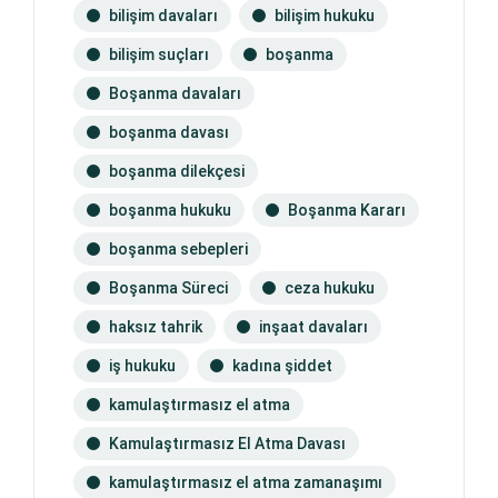
bilişim davaları
bilişim hukuku
bilişim suçları
boşanma
Boşanma davaları
boşanma davası
boşanma dilekçesi
boşanma hukuku
Boşanma Kararı
boşanma sebepleri
Boşanma Süreci
ceza hukuku
haksız tahrik
inşaat davaları
iş hukuku
kadına şiddet
kamulaştırmasız el atma
Kamulaştırmasız El Atma Davası
kamulaştırmasız el atma zamanaşımı