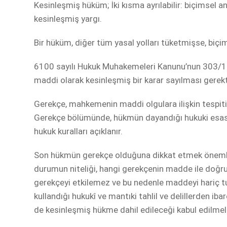
Kesinleşmiş hüküm; İki kısma ayrılabilir: biçimsel
kesinleşmiş yargı.
Bir hüküm, diğer tüm yasal yolları tüketmişse, biçi
6100 sayılı Hukuk Muhakemeleri Kanunu’nun 303/1.
maddi olarak kesinleşmiş bir karar sayılması gerekt
Gerekçe, mahkemenin maddi olgulara ilişkin tespiti 
Gerekçe bölümünde, hükmün dayandığı hukuki esaslar
hukuk kuralları açıklanır.
Son hükmün gerekçe olduğuna dikkat etmek önemlidi
durumun niteliği, hangi gerekçenin madde ile doğrud
gerekçeyi etkilemez ve bu nedenle maddeyi hariç
kullandığı hukukî ve mantıki tahlil ve delillerden ibar
de kesinleşmiş hükme dahil edileceği kabul edilmeli