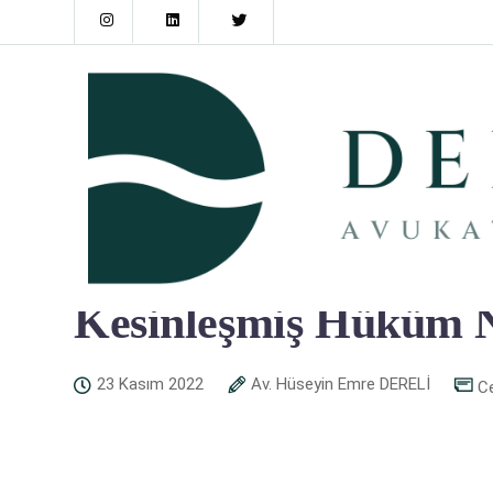
Dereli Avukatlık
>
Ceza Hukuku
>
Kesinleşmiş Hü
Kesinleşmiş Hüküm 
23 Kasım 2022
Av. Hüseyin Emre DERELİ
C