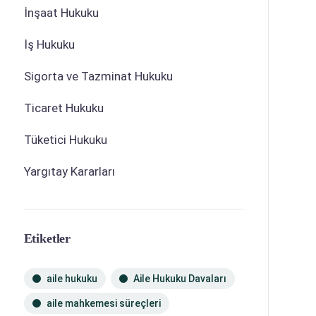
İnşaat Hukuku
İş Hukuku
Sigorta ve Tazminat Hukuku
Ticaret Hukuku
Tüketici Hukuku
Yargıtay Kararları
Etiketler
aile hukuku
Aile Hukuku Davaları
aile mahkemesi süreçleri