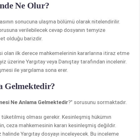
inde Ne Olur?
sının sonucuna ulaşma bölümü olarak nitelendirilir.
orusuna verilebilecek cevap dosyanın temyize
et olduğu barizdir.
i olan ilk derece mahkemelerinin kararlarına itiraz etme
myiz üzerine Yargıtay veya Danıştay tarafından incelenir.
şmesi ile yargılama sona erer.
a Gelmektedir?
mesi Ne Anlama Gelmektedir
?” sorusunu sormaktadır.
ın tüketilmiş olması gerekir. Kesinleşmiş hükümın
ğin, ceza mahkemesinin kararı kesinleşmiş değildir.
raz halinde Yargıtay dosyayı inceleyecek. Bu inceleme