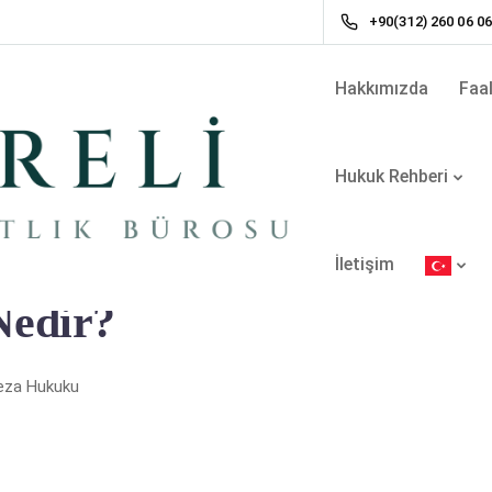
+90(312) 260 06 0
Hakkımızda
Faal
Hukuk Rehberi
İletişim
küm Nedir?
Nedir?
eza Hukuku