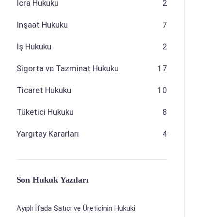
İcra Hukuku
2
İnşaat Hukuku
7
İş Hukuku
2
Sigorta ve Tazminat Hukuku
17
Ticaret Hukuku
10
Tüketici Hukuku
8
Yargıtay Kararları
4
Son Hukuk Yazıları
Ayıplı İfada Satıcı ve Üreticinin Hukuki