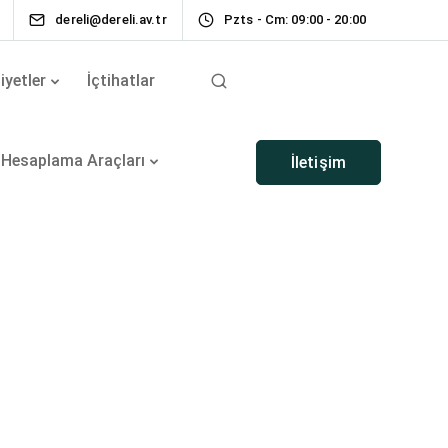
6
dereli@dereli.av.tr
Pzts - Cm: 09:00 - 20:00
iyetler
İçtihatlar
Hesaplama Araçları
İletişim